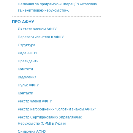
Навчання за програмою «Операції з житловою
та нежитловою нерухомістю».
ПРО АФНУ
Як стати членом АФНУ
Переваги членства в АФНУ
Структура
Рада АФНУ
Президенти
Комітети
Відділення
Пульс АФНУ
Контакти
Реєстр членів АФНУ
Реєстр нагороджених "Золотим знаком АФНУ"
Реєстр Сертифікованих Управляючих
Нерухомістю (CPM) в Україні
Символіка АФНУ