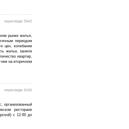
переглядів: 5942
чном рынке жилья,
огичным периодом
ти цен, колебании
ть жилье, заняли
личество квартир,
 чем на вторичном
переглядів: 6165
с, организованный
евском ресторане
рской) с 12:00 до