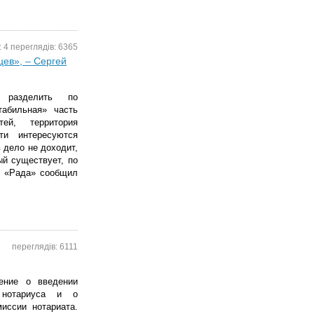
: 4 переглядів: 6365
цев», – Сергей
 разделить по
табильная» часть
ей, территория
ти интересуются
 дело не доходит,
ый существует, по
у «Рада» сообщил
переглядів: 6111
ение о введении
 нотариуса и о
иссии нотариата.