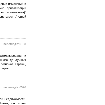
сении изменений в
ьно приватизации
о проживания)"
епутатом Лидией
переглядів: 6188
табилизировался и
енного до лучших
регионов страны,
сперты.
переглядів: 6590
ой недвижимости.
иеве, так и его