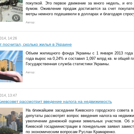
покупкой. Это первое движение за много недель, и его
бумом. Оживление продаж достигается за счет покупате
метры немного подешевели в долларах и благодаря спрос
Автор:
014, 14:26
т посчитал, сколько жилья в Украине
Объем жилищного фонда Украины с 1 января 2013 года 
года вырос на 0,24% и составил 1,097 млрд кв. м общей 
Государственная служба статистики Украины.
Автор:
014, 13:47
Киевсовет рассмотрит введение налога на недвижимость
На ближайшем заседании Киевского городского совета в 
депутаты рассмотрят вопрос введения налога на недвижи
увеличении денежной оценки земельных участков. Об э
Киевской госадминистрации в понедельник заявил замес
по экономическим вопросам Руслан Крамаренко.