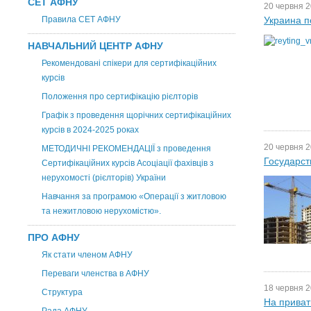
СЕТ АФНУ
20 червня 2
Правила СЕТ АФНУ
Украина п
НАВЧАЛЬНИЙ ЦЕНТР АФНУ
Рекомендовані спікери для сертифікаційних
курсів
Положення про сертифікацію рієлторів
Графік з проведення щорічних сертифікаційних
курсів в 2024-2025 роках
20 червня 2
МЕТОДИЧНІ РЕКОМЕНДАЦІЇ з проведення
Государст
Сертифікаційних курсів Асоціації фахівців з
нерухомості (рієлторів) України
Навчання за програмою «Операції з житловою
та нежитловою нерухомістю».
ПРО АФНУ
Як стати членом АФНУ
Переваги членства в АФНУ
18 червня 2
Структура
На приват