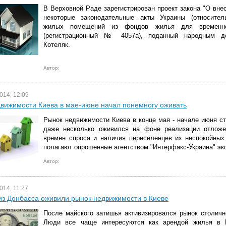
В Верховной Раде зарегистрирован проект закона "О вне
некоторые законодательные акты Украины (относител
жилых помещений из фондов жилья для временног
(регистрационный № 4057а), поданный народным д
Котеляк.
Автор:
014, 12:09
вижимости Киева в мае-июне начал понемногу оживать
Рынок недвижимости Киева в конце мая - начале июня с
даже несколько оживился на фоне реализации отлож
времен спроса и наличия переселенцев из неспокойных 
полагают опрошенные агентством "Интерфакс-Украина" эк
Автор:
014, 11:27
з Донбасса оживили рынок недвижимости в Киеве
После майского затишья активизировался рынок столичн
Люди все чаще интересуются как арендой жилья в К