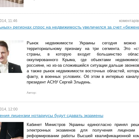
014, 11:46
коментарів
ьных» регионах спрос на недвижимость увеличился за счет «бежен
Рынок недвижимости Украины сегодня можно
территориальному признаку на три сегмента. Это «с
страны, в которую входит большинство област
оккупированного Крыма, где объектами недвижимос
россияне, но из-за сложившейся ситуации дальше звонков
а также рынок недвижимости восточных областей, котор
факту, в военных условиях. Об этом в интервью канал
президент АСНУ Сергей Злыдень.
Автор:
014, 12:00
ения лицензии нотариусы будут сдавать экзамены
Кабинет Министров Украины единогласно принял реш
электронных экзаменов для получения лицензии
реформировании работы Высшей квалификационной ком