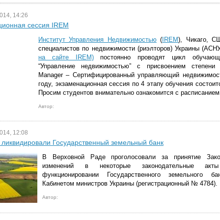
014, 14:26
ционная сессия IREM
Институт Управления Недвижимостью
(
IREM
), Чикаго, 
специалистов по недвижимости (риэлторов) Украины (АСН
на сайте IREM)
постоянно проводят цикл обучаю
“Управление недвижимостью” с присвоением степени Ce
Manager – Сертифицированный управляющий недвижимос
году, экзаменационная сессия по 4 этапу обучения состоит
Просим студентов внимательно ознакомится с расписанием
Автор:
014, 12:08
 ликвидировали Государственный земельный банк
В Верховной Раде проголосовали за принятие Зак
изменений в некоторые законодательные акт
функционировании Государственного земельного бан
Кабинетом министров Украины (регистрационный № 4784).
Автор: