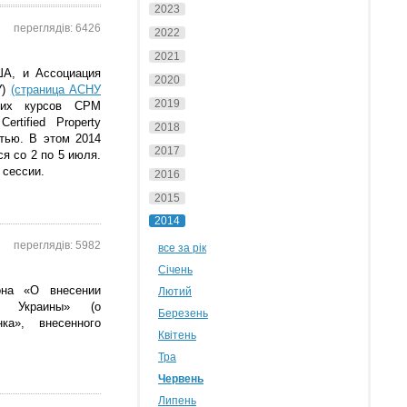
2023
переглядів: 6426
2022
2021
США, и
Ассоциация
2020
У)
(cтраница АСНУ
2019
щих курсов СРМ
rtified Property
2018
тью. В этом 2014
2017
ся со 2 по 5 июля.
 сессии.
2016
2015
2014
переглядів: 5982
все за рік
Січень
она «О внесении
Лютий
ы Украины» (о
Березень
ка», внесенного
Квітень
Тра
Червень
Липень