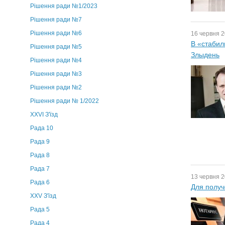
Рішення ради №1/2023
Рішення ради №7
Рішення ради №6
16 червня 2
В «стабил
Рішення ради №5
Злыдень
Рішення ради №4
Рішення ради №3
Рішення ради №2
Рішення ради № 1/2022
XXVI З'їзд
Рада 10
Рада 9
Рада 8
Рада 7
13 червня 2
Рада 6
Для получ
XXV З'їзд
Рада 5
Рада 4