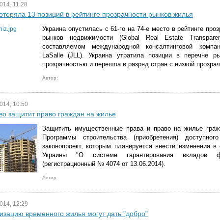
014, 11:28
отеряла 13 позиций в рейтинге прозрачности рынков жилья
Украина опустилась с 61-го на 74-е место в рейтинге про
рынков недвижимости (Global Real Estate Transpare
составляемом международной консалтинговой компа
LaSalle (JLL). Украина утратила позиции в перечне р
прозрачностью и перешла в разряд стран с низкой прозра
Автор:
014, 10:50
во защитит право граждан на жилье
Защитить имущественные права и право на жилье граж
Программы строительства (приобретения) доступног
законопроект, которым планируется внести изменения в
Украины "О системе гарантирования вкладов ф
(регистрационный № 4074 от 13.06.2014).
Автор:
014, 12:29
изацию временного жилья могут дать "добро"