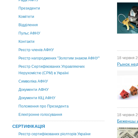
Рада АФНУ
Президенти
Комітети
Відділення
Пульс АФНУ
Контакти
Реєстр членів АФНУ
18 червня 2
Реєстр нагороджених "Золотим знаком АФНУ"
Рынок нед
Реєстр Сертифікованих Управляючих
Нерухомістю (CPM) в Україні
Символіка АФНУ
Документи АФНУ
Документи КІЦ АФНУ
Положення про Президента
Електронне голосування
18 червня 2
Беженцы и
СЕРТИФІКАЦІЯ
Реєстр сертифікованих рієлторів України