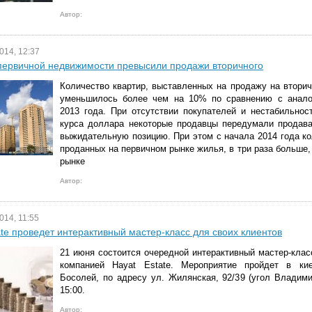
Автор:
014, 12:37
первичной недвижимости превысили продажи вторичного
Количество квартир, выставленных на продажу на втори
уменьшилось более чем на 10% по сравнению с анал
2013 года. При отсутствии покупателей и нестабильнос
курса доллара некоторые продавцы передумали продава
выжидательную позицию. При этом с начала 2014 года ко
проданных на первичном рынке жилья, в три раза больше,
рынке
Автор:
014, 11:55
ate проведет интерактивный мастер-класс для своих клиентов
21 июня состоится очередной интерактивный мастер-клас
компанией Hayat Estate. Мероприятие пройдет в ки
Босолей, по адресу ул. Жилянская, 92/39 (угол Владими
15:00.
Автор: