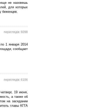
 еще не назовешь
лей, для которых
у беженцев.
переглядів: 6098
по 1 января 2014
площади, сообщает
переглядів: 6106
четверг, 19 июня,
мость, а также об
том на заседании
титель главы КГГА