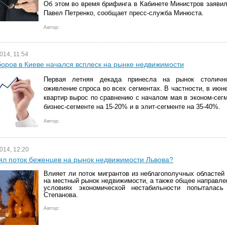
Об этом во время брифинга в Кабинете Министров заяви
Павел Петренко, сообщает пресс-служба Минюста.
Автор:
014, 11:54
оров в Киеве начался всплеск на рынке недвижимости
Первая летняя декада принесла на рынок столичн
оживление спроса во всех сегментах. В частности, в июне
квартир вырос по сравнению с началом мая в эконом-сегм
бизнес-сегменте на 15-20% и в элит-сегменте на 35-40%.
Автор:
014, 12:20
ял поток беженцев на рынок недвижимости Львова?
Влияет ли поток мигрантов из неблагополучных областей
на местный рынок недвижимости, а также общее направлен
условиях экономической нестабильности попыталась
Степанова.
Автор: