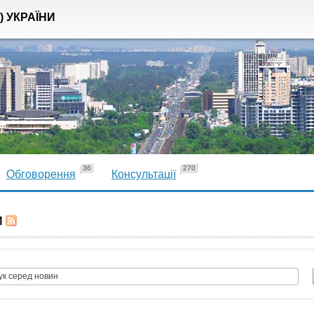
) УКРАЇНИ
36
270
Обговорення
Консультації
И