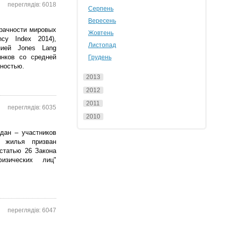
переглядів: 6018
Серпень
Вересень
зрачности мировых
Жовтень
ncy Index 2014),
Листопад
нией Jones Lang
ынков со средней
Грудень
чностью.
2013
2012
2011
переглядів: 6035
2010
дан – участников
о жилья призван
 статью 26 Закона
изических лиц"
переглядів: 6047