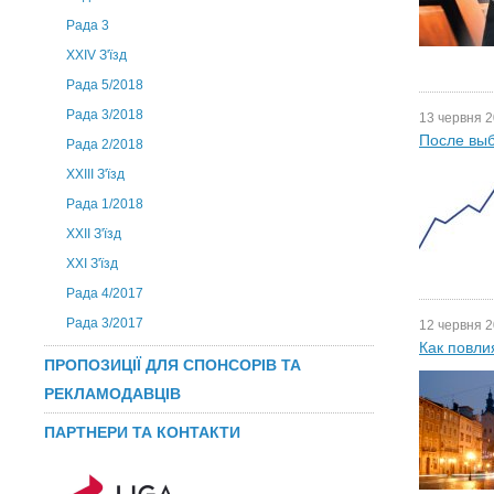
Рада 3
ХХIV З'їзд
Рада 5/2018
Рада 3/2018
13 червня 2
После выб
Рада 2/2018
XXIII З'їзд
Рада 1/2018
ХХІІ З'їзд
XXI З'їзд
Рада 4/2017
Рада 3/2017
12 червня 2
Как повли
ПРОПОЗИЦІЇ ДЛЯ СПОНСОРІВ ТА
РЕКЛАМОДАВЦІВ
ПАРТНЕРИ ТА КОНТАКТИ