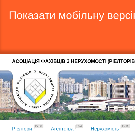
Показати мобільну верс
АСОЦІАЦІЯ ФАХІВЦІВ З НЕРУХОМОСТІ (РІЕЛТОРІВ
2930
554
1211
Ріелтори
Агентства
Нерухомість