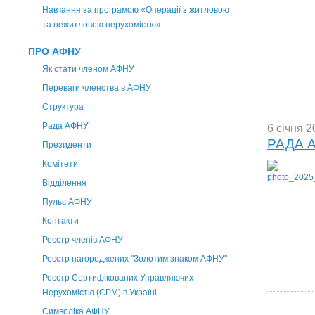
Навчання за програмою «Операції з житловою
та нежитловою нерухомістю».
ПРО АФНУ
Як стати членом АФНУ
Переваги членства в АФНУ
Структура
Рада АФНУ
6 січня 2
РАДА А
Президенти
Комітети
Відділення
Пульс АФНУ
Контакти
Реєстр членів АФНУ
Реєстр нагороджених "Золотим знаком АФНУ"
Реєстр Сертифікованих Управляючих
Нерухомістю (CPM) в Україні
Символіка АФНУ