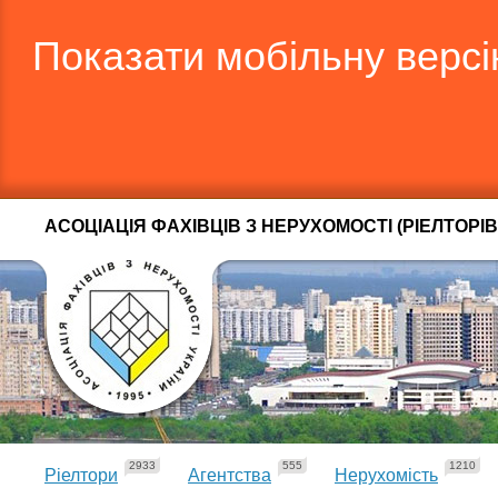
Показати мобільну верс
АСОЦІАЦІЯ ФАХІВЦІВ З НЕРУХОМОСТІ (РІЕЛТОРІВ
2933
555
1210
Ріелтори
Агентства
Нерухомість