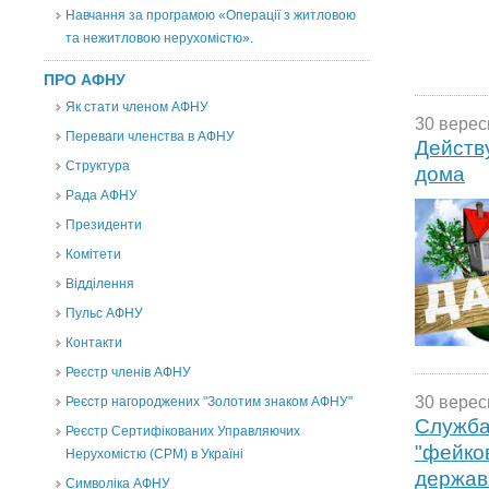
Навчання за програмою «Операції з житловою
та нежитловою нерухомістю».
ПРО АФНУ
Як стати членом АФНУ
30 верес
Переваги членства в АФНУ
Действ
Структура
дома
Рада АФНУ
Президенти
Комітети
Відділення
Пульс АФНУ
Контакти
Реєстр членів АФНУ
30 верес
Реєстр нагороджених "Золотим знаком АФНУ"
Служба
Реєстр Сертифікованих Управляючих
"фейков
Нерухомістю (CPM) в Україні
держав
Символіка АФНУ