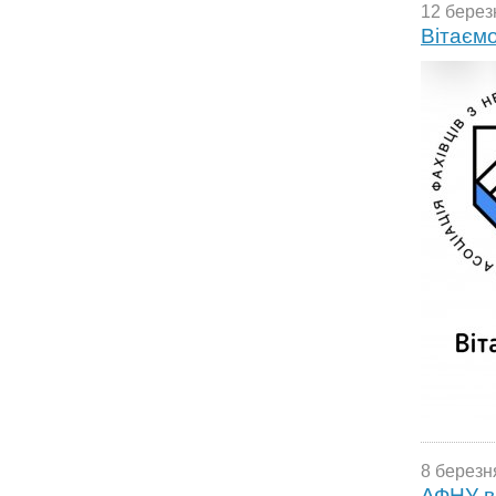
12 берез
Вітаємо
8 березн
АФНУ ві