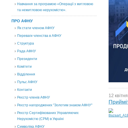
Навчання за програмою «Операції з житловою
та нежитловою нерухомістю».
ПРО АФНУ
Як стати членом АФНУ
Переваги членства в АФНУ
Структура
Рада АФНУ
Президенти
Комітети
Відділення
Пульс АФНУ
Контакти
12 квітня
Реєстр членів АФНУ
Прийміт
Реєстр нагороджених "Золотим знаком АФНУ"
Реєстр Сертифікованих Управляючих
Нерухомістю (CPM) в Україні
Символіка АФНУ