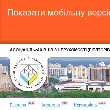
Показати мобільну верс
АСОЦІАЦІЯ ФАХІВЦІВ З НЕРУХОМОСТІ (РІЕЛТОРІВ
2933
555
1210
Ріелтори
Агентства
Нерухомість