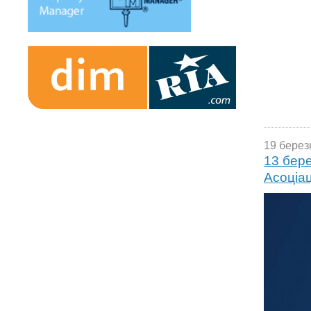
19 берез
13 бере
Асоціац