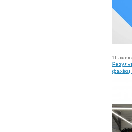
11 лютог
Результ
фахівці